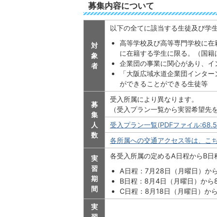
募集内容について
以下の全てに該当する生徒及び学
高等学校及び高等専門学校に在
対
に在籍する学生に限る。（国籍
象
企業団の事業に関心があり、イ
者
「大阪広域水道企業団インター
ができることができる生徒等
受入所属により異なります。
募
（受入プラン一覧から実習希望先
集
人
受入プラン一覧(PDFファイル:68.5
数
各所属への交通アクセス等は、こ
各受入所属の定めるA日程からB日
実
習
A日程：7月28日（月曜日）か
期
B日程：8月4日（月曜日）から
間
C日程：8月18日（月曜日）か
実
習