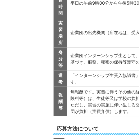
平日の午前9時00分から午後5時3
時
間
実
習
企業団の出先機関（所在地は、受
場
所
身
企業団インターンシップ生として
分
基づき、服務、秘密の保持等遵守
等
選
「インターンシップ生受入協議書
考
す。
無報酬です。実習に伴うその他の
報
険料等）は、生徒等又は学校の負
酬
ただし、実習の実施に伴い生じる
等
団が負担（実費弁償）します。
応募方法について