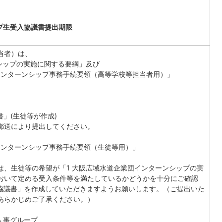
）
プ生受入協議書提出期限
当者）は、
シップの実施に関する要綱」及び
インターンシップ事務手続要領（高等学校等担当者用）」
」
」(生徒等が作成)
郵送により提出してください。
インターンシップ事務手続要領（生徒等用）」
は、生徒等の希望が「1 大阪広域水道企業団インターンシップの実
おいて定める受入条件等を満たしているかどうかを十分にご確認
入協議書」を作成していただきますようお願いします。（ご提出いた
あらかじめご了承ください。）
人事グループ