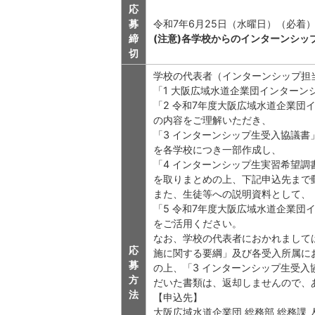
応
募
令和7年6月25日（水曜日）（必着
締
(注意)各学校からのインターンシッ
切
学校の代表者（インターンシップ担
「1 大阪広域水道企業団インターン
「2 令和7年度大阪広域水道企業団
の内容をご理解いただき、
「3 インターンシップ生受入協議書
を各学校につき一部作成し、
「4 インターンシップ生実習希望調書
を取りまとめの上、下記申込先まで
また、生徒等への説明資料として、
「5 令和7年度大阪広域水道企業団
をご活用ください。
なお、学校の代表者におかれまして
応
施に関する要綱」及び各受入所属に
募
の上、「3 インターンシップ生受
方
だいた書類は、返却しませんので、
法
【申込先】
大阪広域水道企業団 総務部 総務課 