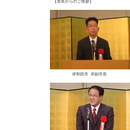
【首長からのご挨拶】
岸和田市 岸副市長