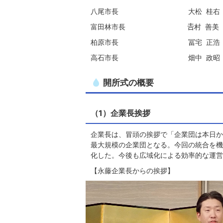
八尾市長 大松 桂右
富田林市長 𠮷村 善美
柏原市長 冨宅 正浩
高石市長 畑中 政昭
開所式の概要
（1）企業長挨拶
企業長は、冒頭の挨拶で「企業団は本日か
最大規模の企業団となる。今回の統合を機
化した。今後も広域化による効率的な運営
【永藤企業長からの挨拶】