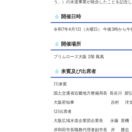
う。）の水道事業が統合したことを記念し
開催日時
令和7年4月1日（火曜日） 午後3時から午
開催場所
プリムローズ大阪 2階 鳳凰
来賓及び出席者
(1)来賓
国土交通省近畿地方整備局長 長谷川 朋
大阪府知事 吉村 洋
(2)出席者
大阪広域水道企業団企業長 永藤 英機
岸和田市長職務代理者副市長 岸 勝志