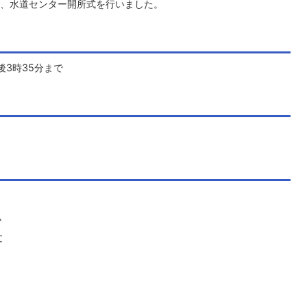
、水道センター開所式を行いました。
後3時35分まで
弘
文