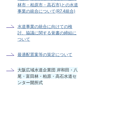
林市・柏原市・高石市)との水道
事業の統合について(R7.4統合)
水道事業の統合に向けての検
討、協議に関する覚書の締結に
ついて
最適配置案等の策定について
大阪広域水道企業団 岸和田・八
尾・富田林・柏原・高石水道セ
ンター開所式