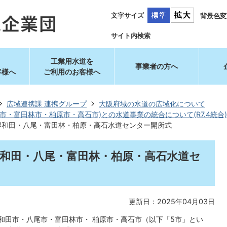
文字サイズ
背景色変
サイト内検索
工業用水道を
事業者の方へ
客様へ
ご利用のお客様へ
広域連携課 連携グループ
大阪府域の水道の広域化について
市・富田林市・柏原市・高石市)との水道事業の統合について(R7.4統合)
岸和田・八尾・富田林・柏原・高石水道センター開所式
岸和田・八尾・富田林・柏原・高石水道セ
更新日：2025年04月03日
岸和田市・八尾市・富田林市・ 柏原市・高石市（以下「5市」とい