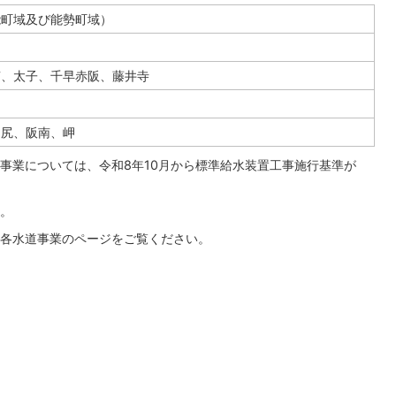
能町域及び能勢町域）
南、太子、千早赤阪、藤井寺
田尻、阪南、岬
事業については、令和8年10月から標準給水装置工事施行基準が
。
各水道事業のページをご覧ください。