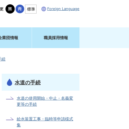
Foreign Language
更
企業団情報
職員採用情報
手続
水道の手続
水道の使用開始・中止・名義変
更等の手続
給水装置工事・臨時等申請様式
集