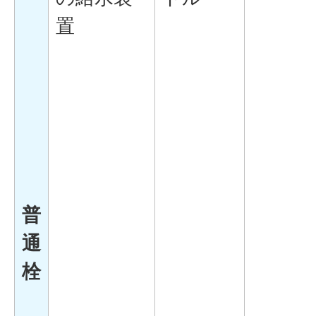
置
普
通
栓