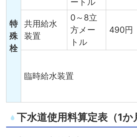
ートル
0～8立
特
共用給水
方メー
490円
殊
装置
トル
栓
臨時給水装置
下水道使用料算定表（1か