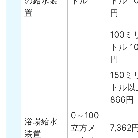
の給水装
トル
トル 10
置
円
100ミ
トル 10
円
150ミ
トル以上
866円
0～100
浴場給水
立方メ
7,362
装置