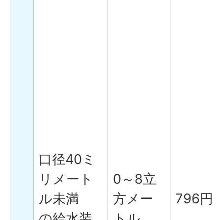
口径40ミ
リメート
0～8立
ル未満
方メー
796円
の給水装
トル