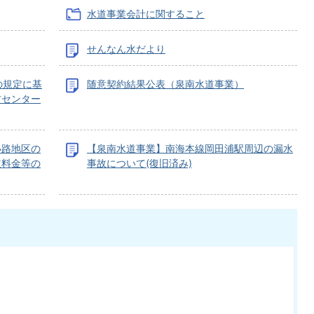
水道事業会計に関すること
せんなん水だより
の規定に基
随意契約結果公表（泉南水道事業）
材センター
小路地区の
【泉南水道事業】南海本線岡田浦駅周辺の漏水
道料金等の
事故について(復旧済み)