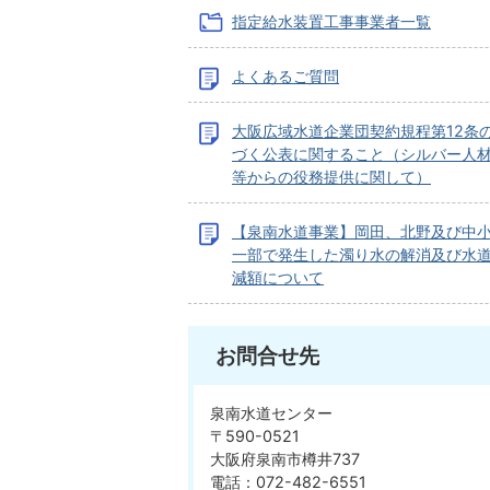
指定給水装置工事事業者一覧
よくあるご質問
大阪広域水道企業団契約規程第12条
づく公表に関すること（シルバー人
等からの役務提供に関して）
【泉南水道事業】岡田、北野及び中
一部で発生した濁り水の解消及び水
減額について
お問合せ先
泉南水道センター
〒590-0521
大阪府泉南市樽井737
電話：072-482-6551