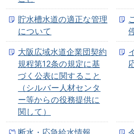
貯水槽水道の適正な管理
について
大阪広域水道企業団契約
規程第12条の規定に基
づく公表に関すること
（シルバー人材センタ
ー等からの役務提供に
関して）
断水・応急給水情報