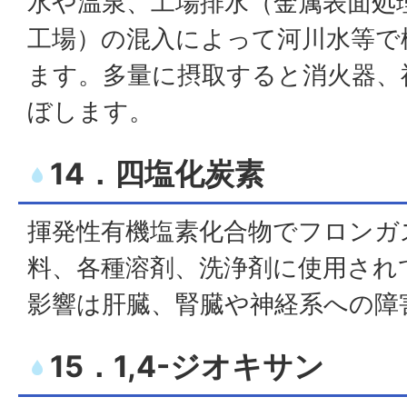
水や温泉、工場排水（金属表面処
工場）の混入によって河川水等で
ます。多量に摂取すると消火器、
ぼします。
14．四塩化炭素
揮発性有機塩素化合物でフロンガス
料、各種溶剤、洗浄剤に使用され
影響は肝臓、腎臓や神経系への障
15．1,4-ジオキサン