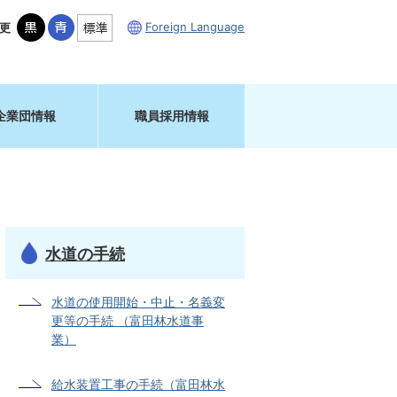
Foreign Language
更
企業団情報
職員採用情報
水道の手続
水道の使用開始・中止・名義変
更等の手続 （富田林水道事
業）
給水装置工事の手続（富田林水