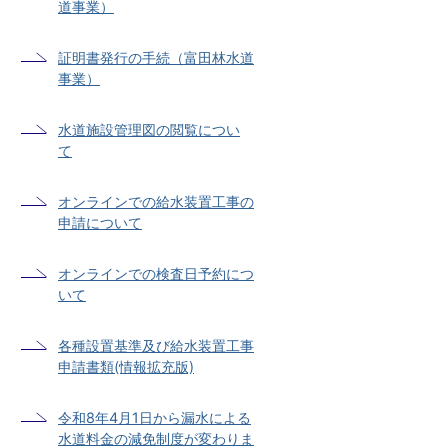
道事業）
証明書発行の手続（富田林水道
事業）
水道施設管理図の閲覧につい
て
オンラインでの給水装置工事の
申請について
オンラインでの検査日予約につ
いて
各種設置基準及び給水装置工事
申請書類(情報拡充版)
令和8年4月1日から漏水による
水道料金の減免制度が変わりま