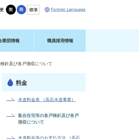
Foreign Language
更
企業団情報
職員採用情報
戸検針及び各戸徴収について
料金
水道料金表 （高石水道事業）
集合住宅等の各戸検針及び各戸
徴収について
水道料金等のお支払方法 （高石