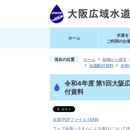
水道を
ホーム
ご利用のお
現在の位置
ホーム
組織から探す
会議配付資料
令和
令和4年度 第1回大阪
付資料
次第(PDFファイル:15KB)
ウェブ会議システムによる進行について(PDF