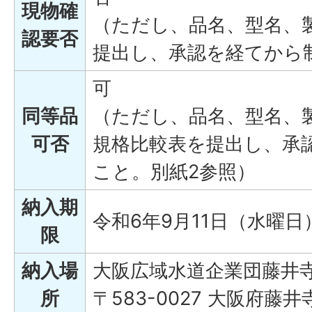
現物確
（ただし、品名、型名、
認要否
提出し、承認を経てから
可
同等品
（ただし、品名、型名、
可否
規格比較表を提出し、承
こと。別紙2参照）
納入期
令和6年9月11日（水曜日
限
納入場
大阪広域水道企業団藤井
所
〒583-0027 大阪府藤井