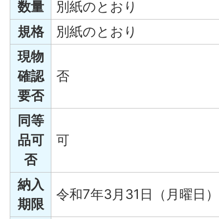
数量
別紙のとおり
規格
別紙のとおり
現物
確認
否
要否
同等
品可
可
否
納入
令和7年3月31日（月曜日）
期限