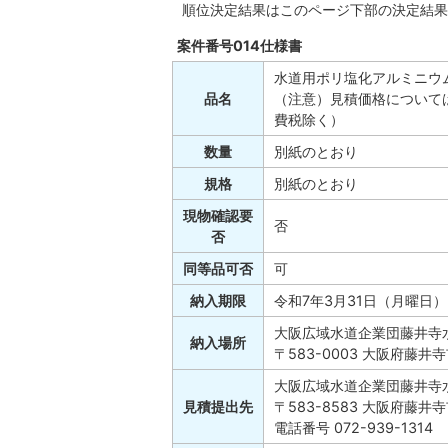
順位決定結果はこのページ下部の決定結果
案件番号014仕様書
水道用ポリ塩化アルミニウ
品名
（注意）見積価格について
費税除く）
数量
別紙のとおり
規格
別紙のとおり
現物確認要
否
否
同等品可否
可
納入期限
令和7年3月31日（月曜日）
大阪広域水道企業団藤井寺
納入場所
〒583-0003 大阪府藤井寺
大阪広域水道企業団藤井寺
見積提出先
〒583-8583 大阪府藤井寺
電話番号 072-939-1314