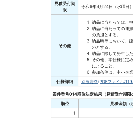
見積受付期
令和6年4月24日（水曜日）
限
納品に当たっては、
納品に当たっての運
の負担とする。
納品時等において、
その他
のとする。
納品に際して発生し
その他、本仕様に定
によること。
参加条件は、中小企
仕様詳細
別添資料(PDFファイル:119.
案件番号014順位決定結果（見積受付期限
順位
見積金額（
1