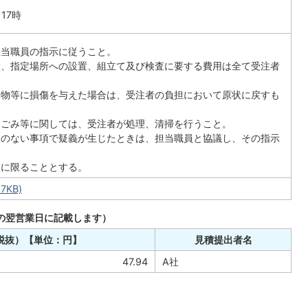
17時
担当職員の指示に従うこと。
搬、指定場所への設置、組立て及び検査に要する費用は全て受注者
建物等に損傷を与えた場合は、受注者の負担において原状に戻すも
たごみ等に関しては、受注者が処理、清掃を行うこと。
めのない事項で疑義が生じたときは、担当職員と協議し、その指示
業に限ることとする。
7KB)
の翌営業日に記載します）
税抜）【単位：円】
見積提出者名
47.94
A社